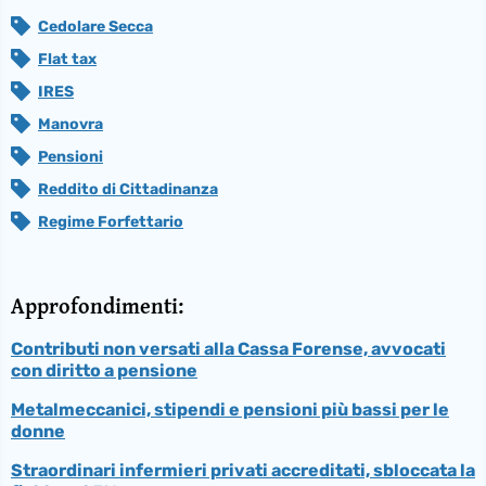
Cedolare Secca
Flat tax
IRES
Manovra
Pensioni
Reddito di Cittadinanza
Regime Forfettario
Approfondimenti:
Contributi non versati alla Cassa Forense, avvocati
con diritto a pensione
Metalmeccanici, stipendi e pensioni più bassi per le
donne
Straordinari infermieri privati accreditati, sbloccata la