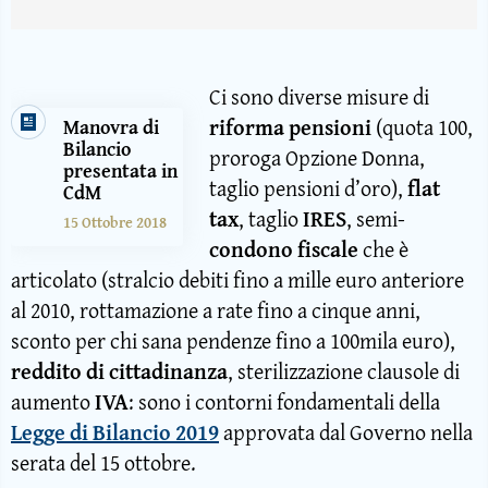
Ci sono diverse misure di
riforma pensioni
(quota 100,
Manovra di
Bilancio
proroga Opzione Donna,
presentata in
taglio pensioni d’oro),
flat
CdM
tax
, taglio
IRES
, semi-
15 Ottobre 2018
condono fiscale
che è
articolato (stralcio debiti fino a mille euro anteriore
al 2010, rottamazione a rate fino a cinque anni,
sconto per chi sana pendenze fino a 100mila euro),
reddito di cittadinanza
, sterilizzazione clausole di
aumento
IVA
: sono i contorni fondamentali della
Legge di Bilancio 2019
approvata dal Governo nella
serata del 15 ottobre.